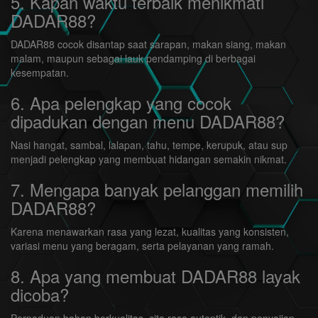
5. Kapan waktu terbaik menikmati
DADAR88?
DADAR88 cocok disantap saat sarapan, makan siang, makan
malam, maupun sebagai lauk pendamping di berbagai
kesempatan.
6. Apa pelengkap yang cocok
dipadukan dengan menu DADAR88?
Nasi hangat, sambal, lalapan, tahu, tempe, kerupuk, atau sup
menjadi pelengkap yang membuat hidangan semakin nikmat.
7. Mengapa banyak pelanggan memilih
DADAR88?
Karena menawarkan rasa yang lezat, kualitas yang konsisten,
variasi menu yang beragam, serta pelayanan yang ramah.
8. Apa yang membuat DADAR88 layak
dicoba?