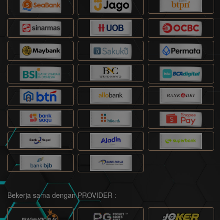
Bekerja sama dengan PROVIDER :