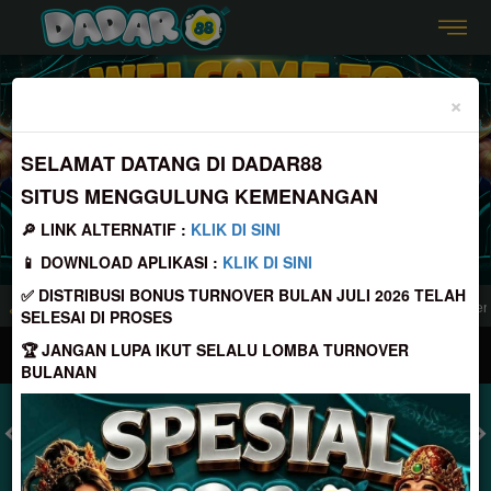
Previous
Nex
×
SELAMAT DATANG DI DADAR88
SITUS MENGGULUNG KEMENANGAN
🔎 LINK ALTERNATIF :
KLIK DI SINI
📱 DOWNLOAD APLIKASI :
KLIK DI SINI
✅ DISTRIBUSI BONUS TURNOVER BULAN JULI 2026 TELAH
 Tanpa Batas di DADAR88
Selamat Datang di DADAR88 !!! Gulung Kemenang
SELESAI DI PROSES
🏆 JANGAN LUPA IKUT SELALU LOMBA TURNOVER
MASUK
DAFTAR
BULANAN
TOGEL
SLOT
LIVE CASINO
SPORT
SABUNG AYAM
TEM