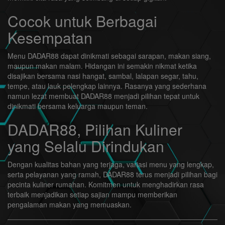
Cocok untuk Berbagai
Kesempatan
Menu DADAR88 dapat dinikmati sebagai sarapan, makan siang,
maupun makan malam. Hidangan ini semakin nikmat ketika
disajikan bersama nasi hangat, sambal, lalapan segar, tahu,
tempe, atau lauk pelengkap lainnya. Rasanya yang sederhana
namun lezat membuat DADAR88 menjadi pilihan tepat untuk
dinikmati bersama keluarga maupun teman.
DADAR88, Pilihan Kuliner
yang Selalu Dirindukan
Dengan kualitas bahan yang terjaga, variasi menu yang lengkap,
serta pelayanan yang ramah, DADAR88 terus menjadi pilihan bagi
pecinta kuliner rumahan. Komitmen untuk menghadirkan rasa
terbaik menjadikan setiap sajian mampu memberikan
pengalaman makan yang memuaskan.