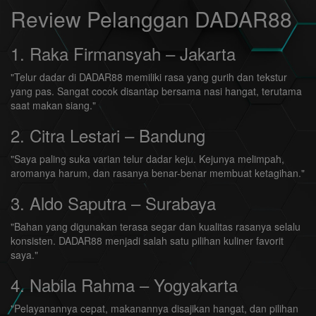
Review Pelanggan DADAR88
1. Raka Firmansyah – Jakarta
"Telur dadar di DADAR88 memiliki rasa yang gurih dan tekstur
yang pas. Sangat cocok disantap bersama nasi hangat, terutama
saat makan siang."
2. Citra Lestari – Bandung
"Saya paling suka varian telur dadar keju. Kejunya melimpah,
aromanya harum, dan rasanya benar-benar membuat ketagihan."
3. Aldo Saputra – Surabaya
"Bahan yang digunakan terasa segar dan kualitas rasanya selalu
konsisten. DADAR88 menjadi salah satu pilihan kuliner favorit
saya."
4. Nabila Rahma – Yogyakarta
"Pelayanannya cepat, makanannya disajikan hangat, dan pilihan